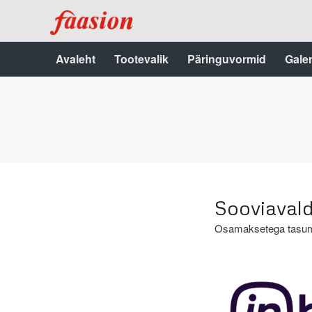
Avaleht
Tootevalik
Päringuvormid
Galer
Sooviaval
Osamaksetega tasum