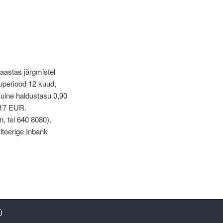
aastas järgmistel
uperiood 12 kuud,
uine haldustasu 0,90
,17 EUR.
n, tel 640 8080).
lteerige Inbank
Ü