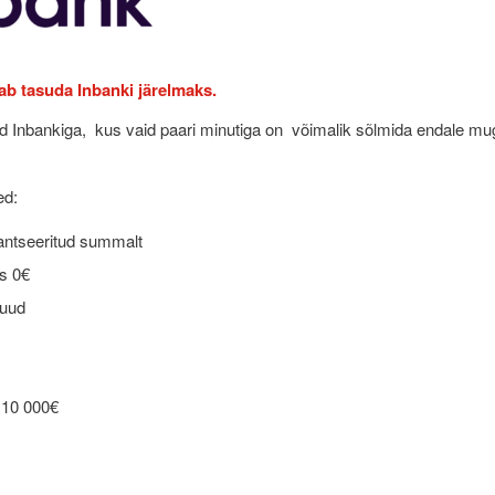
ab tasuda Inbanki järelmaks.
d Inbankiga, kus vaid paari minutiga on võimalik sõlmida endale mu
ed:
nantseeritud summalt
s 0€
kuud
10 000€