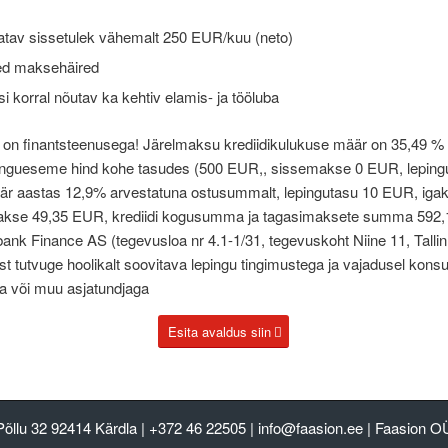
atav sissetulek vähemalt 250 EUR/kuu (neto)
ed maksehäired
 korral nõutav ka kehtiv elamis- ja tööluba
 on finantsteenusega! Järelmaksu krediidikulukuse määr on 35,49 % 
epingueseme hind kohe tasudes (500 EUR,, sissemakse 0 EUR, leping
määr aastas 12,9% arvestatuna ostusummalt, lepingutasu 10 EUR, igak
kse 49,35 EUR, krediidi kogusumma ja tagasimaksete summa 592
bank Finance AS (tegevusloa nr 4.1-1/31, tegevuskoht Niine 11, Tallin
t tutvuge hoolikalt soovitava lepingu tingimustega ja vajadusel konsu
ga või muu asjatundjaga
Esita avaldus siin
Põllu 32 92414 Kärdla
|
+372 46 22505
|
info@faasion.ee
| Faasion O