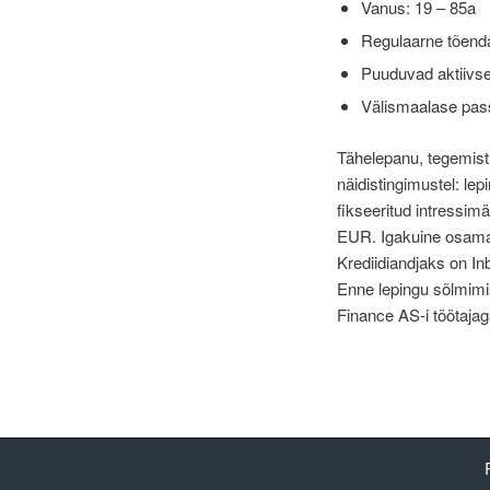
Vanus: 19 – 85a
Regulaarne tõend
Puuduvad aktiivs
Välismaalase passi
Tähelepanu, tegemist
näidistingimustel: l
fikseeritud intressi
EUR. Igakuine osama
Krediidiandjaks on In
Enne lepingu sõlmimis
Finance AS-i töötaja