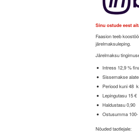
Sinu ostude eest ait
Faasion teeb koostöö
järelmaksuleping.
Järelmaksu tingimus
Intress 12,9 % fi
Sissemakse alate
Periood kuni 48 
Lepingutasu 15 €
Haldustasu 0,90
Ostusumma 100- 
Nõuded taotlejale: